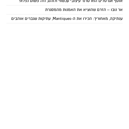
אוסף אגרטלים הוא טרנד עיצובי עכשווי ולוהט, וזה פשוט נפלא!
אר נובו – הזרם שהוציא את האמנות מהמסגרת
ענתיקה, מאחוריך: הכירו את ה-Mantiques, עתיקות שגברים אוהבים