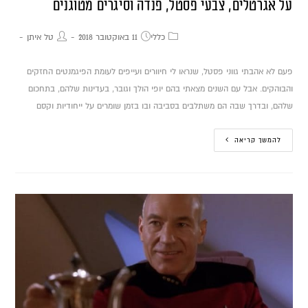
על אגרטלים, צבעי פסטל, פנדה וסיגרים מטוגנים
כללי
11 באוקטובר 2018
טל איתן
פעם לא אהבתי גווני פסטל, שנראו לי חיוורים ועייפים לעומת הפיגמנטים החזקים
והבוהקים. אבל עם השנים מצאתי בהם יופי הולך וגובר, בעדינות שלהם, בתחכום
שלהם, ובדרך שבה הם משתלבים בסביבה ובו בזמן שומרים על ייחודיות וקסם
להמשך קריאה