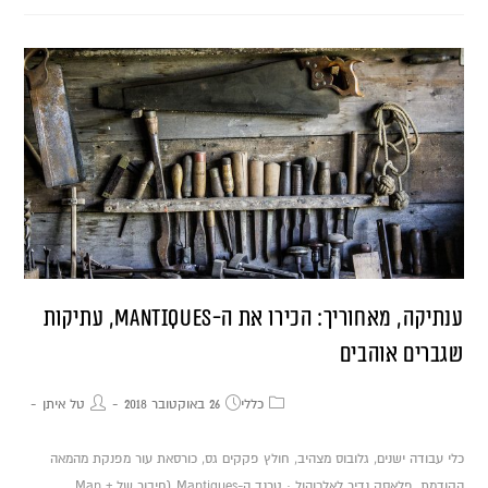
ענתיקה, מאחוריך: הכירו את ה-Mantiques, עתיקות
שגברים אוהבים
כללי
26 באוקטובר 2018
טל איתן
כלי עבודה ישנים, גלובוס מצהיב, חולץ פקקים גס, כורסאת עור מפנקת מהמאה
הקודמת, פלאסק נדיר לאלכוהול · טרנד ה-Mantiques (חיבור של Man +