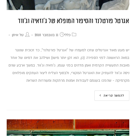
אגרטל פורטלנד והסיפור המופלא של ג'וזאיה וג'ווד
כללי
11 בנובמבר 2018
טל איתן
יש מעט מאוד אגרטלים שזכו למעמדו של "אגרטל פורטלנד", כד זכוכית שנוצר
במאה הראשונה לפני הספירה (כן, הוא זקן יותר מישו) ושילהב את דמיונו של אחד
מאבות התעשייה הקרמית ואמן מדהים בפני עצמו, ג'וזאיה וג'ווד. במשך ארבע שנים
ניסה וג'ווד להעתיק את האגרטל המקורי, ולבסוף הצליח ליצור העתקים מופלאים
מקרמיקה - שהפכו בעצמם לעבודות אמנות מרתקות ומעוררות השראה
להמשך קריאה