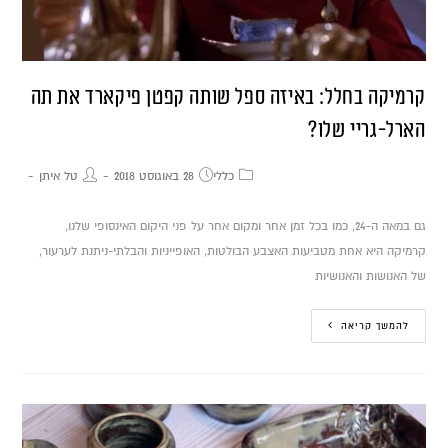
קרמיקה בחלל: באיזה ספל שותה קפטן פיקארד את תה
הארל-גריי שלו?
כללי
28 באוגוסט 2018
טל איתן
גם במאה ה-24, כמו בכל זמן אחר ומקום אחר על פני היקום האינסופי שלנו,
קרמיקה היא אחת מטביעות האצבע הבולטות, האופייניות והבלתי-ניתנת לערעור,
של האנושות והאנושיות
להמשך קריאה