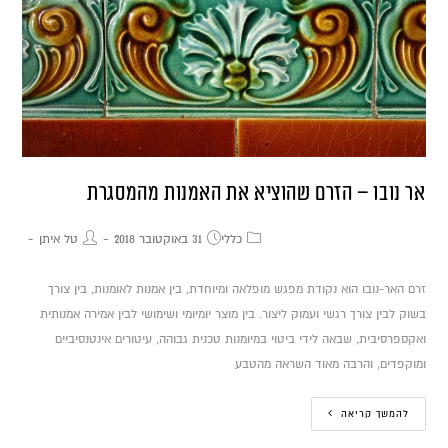
אר נובו – הזרם שהוציא את האמנות מהמסגרת
כללי
31 באוקטובר 2018
טל איתן
זרם האר-נובו הוא נקודת מפגש מופלאה ומיוחדת, בין אמנות לאומנות, בין צורך
בשוק לבין צורך רגשי ועמוק ליצור. בין מוצר יומיומי ושימושי לבין אמירה אמנותית
ואקספרסיבית, שבאה לידי ביטוי במיומנות טכנית גבוהה, עיטורים אינטנסיביים
ומוקפדים, והרבה מאוד השראה מהטבע
להמשך קריאה